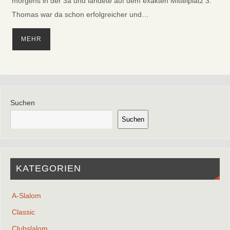
morgens in der 3a und landete auf dem exakten Mittelplatz 3.
Thomas war da schon erfolgreicher und…
MEHR
Suchen
Suchen
KATEGORIEN
A-Slalom
Classic
Clubslalom