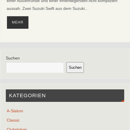
einer Außenrunde und einer innenliegenden Acht kompliziert
aussah. Zwei Suzuki Swift aus dem Suzuki…
MEHR
Suchen
Suchen
KATEGORIEN
A-Slalom
Classic
Clubslalom